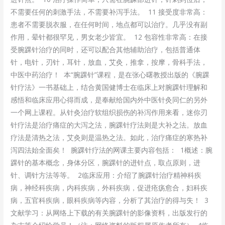
不需要任何的刺激手法，不需要补泻手法。 11 接受度非常高：
患者不需要脱衣服，在任何时间，地点都可以治疗。几乎没有副
作用，晕针都很罕见，男女老少皆宜。 12 包容性非常高：在接
受腕踝针治疗的同时，还可以配合其他辅助治疗，包括普通体
针，电针，刃针，耳针，放血，艾灸，推拿，按摩，骨科手法，
中医中药治疗！ 本“腕踝针”课程，是在张心曙教授出版的《腕踝
针疗法》一书基础上，结合黄国健博士在临床上对腕踝针理解和
感悟和临床应用心得而成，是奉献给国内外中医针灸同仁的另外
一个网上课程。从针灸治疗软组织损伤的补泻作用来看，迷你刃
针疗法是治疗痛症的大泻之法，腕踝针疗法则是大补之法。放血
疗法是清热之法，艾灸则是温热之法。如此，治疗痛症的寒热补
泻四法始全面矣！ 腕踝针疗法的网课主要内容包括： 1概述：腕
踝针的基本概念，身体分区，腕踝针的进针点，取点原则，进
针、调针方法等等。 2临床应用：介绍了腕踝针治疗精神科疾
病，神经科疾病，内科疾病，外科疾病，促进疮疡愈合，妇科疾
病，五官科疾病，眼科疾病等内容，分析了其治疗的得与失！ 3
文献学习：从网络上下载的有关腕踝针的影像资料，出版发行的