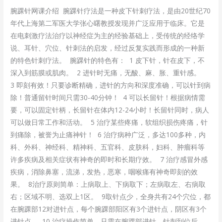
腕踝针网课介绍 腕踝针疗法是一种皮下针刺疗法，是由20世纪70
年代上海第二军医大学张心曙教授发现并广泛应用于临床。它是
在电刺激疗法治疗以神经症为主的经验基础上，受传统的经络学
说、耳针、穴位、针刺法的启发，经过反复实践而形成的一种新
的特色针刺疗法。 腕踝针的特色有： 1 皮下针，针在皮下，不
深入到筋膜或肌肉。 2 进针时无痛，无酸、麻、胀、重针感。
3 即刻有效！只要诊断精确，进针的方向和深度准确，可以针到病
除！普通留针时间只需30-40分钟！ 4 可以长留针！根据病情需
要，可以固定针柄，长留针在体内12-24小时！长留针同时，病人
可以做日常工作和活动。 5 治疗某些疼痛，软组织损伤疼痛，针
到痛除，被誉为止痛神针！ 6 治疗病种广泛，多达100多种，内
科、外科、神经科、精神科、五官科、皮肤科，妇科、肿瘤科等
许多疾病及相关症状有神奇的即时和长期疗效。 7 治疗感冒外感
疾病，消除鼻塞，流涕，发热，恶寒，咽喉痛有神奇即刻的效
果。 8治疗原则简单：上病取上、下病取下；左病取左、右病取
右；区域不明、选双上1区。 9取针点少，全身共有24个穴位，都
在腕踝部12对进针点，每个腕踝部阳区有3个进针点，阴区有3个
进针点。 10 治疗操作简单，只需在腕踝部进针，针刺到位后，